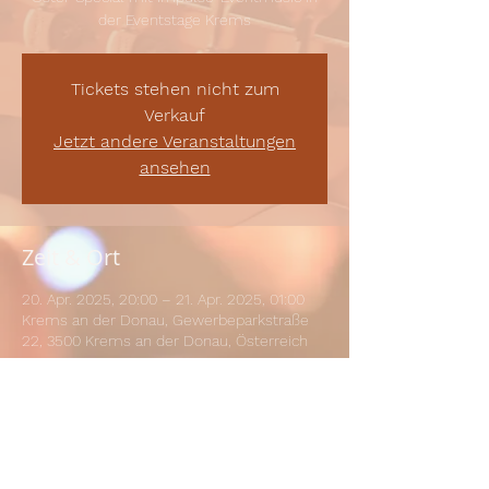
der Eventstage Krems
Tickets stehen nicht zum
Verkauf
Jetzt andere Veranstaltungen
ansehen
Zeit & Ort
20. Apr. 2025, 20:00 – 21. Apr. 2025, 01:00
Krems an der Donau, Gewerbeparkstraße
22, 3500 Krems an der Donau, Österreich
Diese Veranstaltung teilen