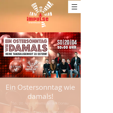
Ein Ostersonntag wie
damals!
So., 20. Apr.
  |  
Krems an der Donau
Oster-Special mit Impulse-Eventmusic in