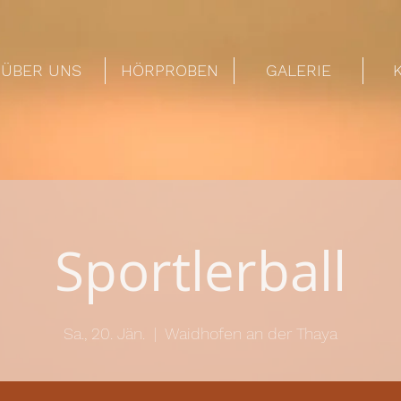
ÜBER UNS
HÖRPROBEN
GALERIE
Sportlerball
Sa., 20. Jän.
  |  
Waidhofen an der Thaya