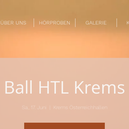
ÜBER UNS
HÖRPROBEN
GALERIE
Ball HTL Krems
Sa., 17. Juni
  |  
Krems Österreichhallen