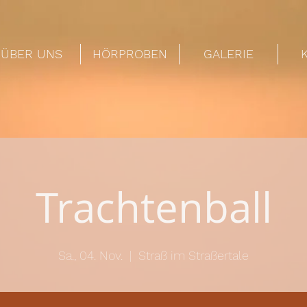
ÜBER UNS
HÖRPROBEN
GALERIE
Trachtenball
Sa., 04. Nov.
  |  
Straß im Straßertale