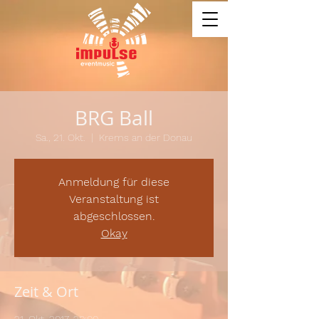
BRG Ball
Sa., 21. Okt.
  |  
Krems an der Donau
Anmeldung für diese
Veranstaltung ist
abgeschlossen.
Okay
Zeit & Ort